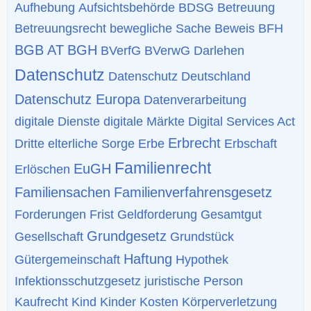
Aufhebung
Aufsichtsbehörde
BDSG
Betreuung
Betreuungsrecht
bewegliche Sache
Beweis
BFH
BGB AT
BGH
BVerfG
BVerwG
Darlehen
Datenschutz
Datenschutz Deutschland
Datenschutz Europa
Datenverarbeitung
digitale Dienste
digitale Märkte
Digital Services Act
Erbrecht
Dritte
elterliche Sorge
Erbe
Erbschaft
Familienrecht
EuGH
Erlöschen
Familiensachen
Familienverfahrensgesetz
Forderungen
Frist
Geldforderung
Gesamtgut
Grundgesetz
Gesellschaft
Grundstück
Haftung
Gütergemeinschaft
Hypothek
Infektionsschutzgesetz
juristische Person
Kaufrecht
Kind
Kinder
Kosten
Körperverletzung