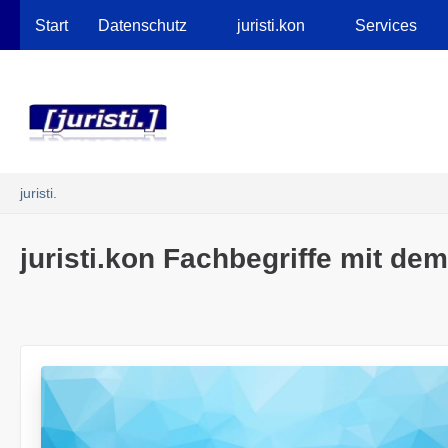
Robots.txt
Start
Datenschutz
juristi.kon
Services
juristi.
juristi.kon Fachbegriffe mit d