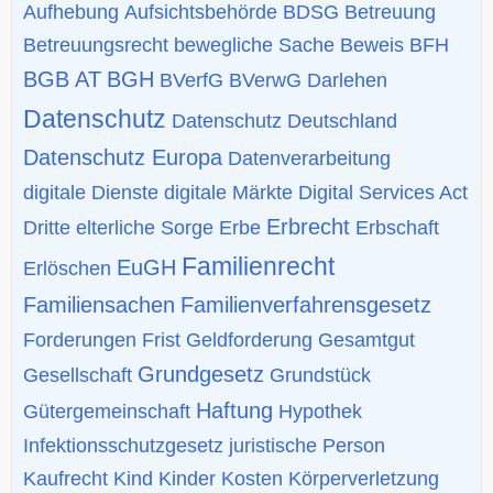
Aufhebung
Aufsichtsbehörde
BDSG
Betreuung
Betreuungsrecht
bewegliche Sache
Beweis
BFH
BGB AT
BGH
BVerfG
BVerwG
Darlehen
Datenschutz
Datenschutz Deutschland
Datenschutz Europa
Datenverarbeitung
digitale Dienste
digitale Märkte
Digital Services Act
Erbrecht
Dritte
elterliche Sorge
Erbe
Erbschaft
Familienrecht
EuGH
Erlöschen
Familiensachen
Familienverfahrensgesetz
Forderungen
Frist
Geldforderung
Gesamtgut
Grundgesetz
Gesellschaft
Grundstück
Haftung
Gütergemeinschaft
Hypothek
Infektionsschutzgesetz
juristische Person
Kaufrecht
Kind
Kinder
Kosten
Körperverletzung