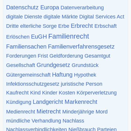
Datenschutz Europa
Datenverarbeitung
digitale Dienste
digitale Märkte
Digital Services Act
Erbrecht
Dritte
elterliche Sorge
Erbe
Erbschaft
Familienrecht
EuGH
Erlöschen
Familiensachen
Familienverfahrensgesetz
Forderungen
Frist
Geldforderung
Gesamtgut
Grundgesetz
Gesellschaft
Grundstück
Haftung
Gütergemeinschaft
Hypothek
Infektionsschutzgesetz
juristische Person
Kaufrecht
Kind
Kinder
Kosten
Körperverletzung
Landgericht
Markenrecht
Kündigung
Mietrecht
Medienrecht
Minderjährige
Mord
mündliche Verhandlung
Nachlass
Nachlassverbindlichkeiten
Nießbrauch
Parteien