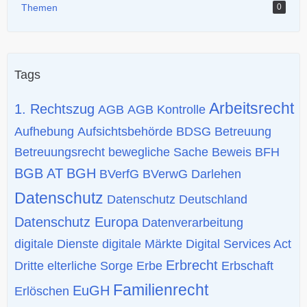
Themen
0
Tags
Arbeitsrecht
1. Rechtszug
AGB
AGB Kontrolle
Aufhebung
Aufsichtsbehörde
BDSG
Betreuung
Betreuungsrecht
bewegliche Sache
Beweis
BFH
BGB AT
BGH
BVerfG
BVerwG
Darlehen
Datenschutz
Datenschutz Deutschland
Datenschutz Europa
Datenverarbeitung
digitale Dienste
digitale Märkte
Digital Services Act
Erbrecht
Dritte
elterliche Sorge
Erbe
Erbschaft
Familienrecht
EuGH
Erlöschen