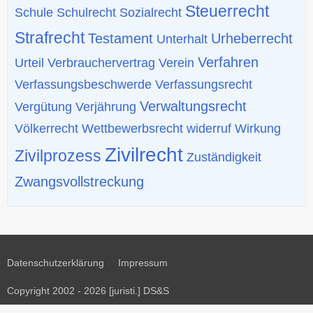
Steuerrecht
Schule
Schulrecht
Sozialrecht
Strafrecht
Testament
Urheberrecht
Unterhalt
Verfahren
Urteil
Verbrauchervertrag
Verein
Verfassungsbeschwerde
Verfassungsrecht
Verwaltungsrecht
Vergütung
Verjährung
Völkerrecht
Wettbewerbsrecht
widerruf
Wirkung
Zivilrecht
Zivilprozess
Zuständigkeit
Zwangsvollstreckung
Datenschutzerklärung
Impressum
Copyright 2002 - 2026 [juristi.] DS&S