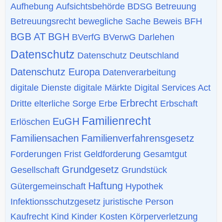
Aufhebung
Aufsichtsbehörde
BDSG
Betreuung
Betreuungsrecht
bewegliche Sache
Beweis
BFH
BGB AT
BGH
BVerfG
BVerwG
Darlehen
Datenschutz
Datenschutz Deutschland
Datenschutz Europa
Datenverarbeitung
digitale Dienste
digitale Märkte
Digital Services Act
Erbrecht
Dritte
elterliche Sorge
Erbe
Erbschaft
Familienrecht
EuGH
Erlöschen
Familiensachen
Familienverfahrensgesetz
Forderungen
Frist
Geldforderung
Gesamtgut
Grundgesetz
Gesellschaft
Grundstück
Haftung
Gütergemeinschaft
Hypothek
Infektionsschutzgesetz
juristische Person
Kaufrecht
Kind
Kinder
Kosten
Körperverletzung