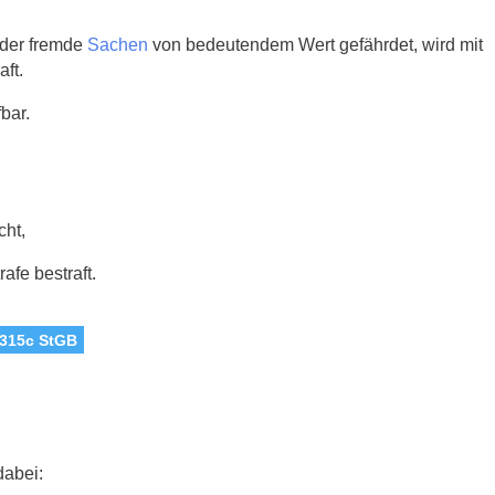
oder fremde
Sachen
von bedeutendem Wert gefährdet, wird mit
aft.
fbar.
cht,
afe bestraft.
 315c StGB
dabei: