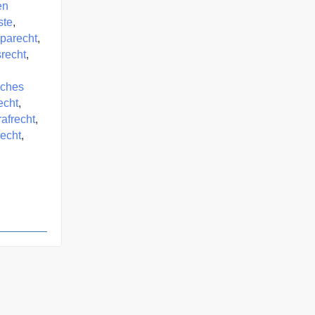
en
ste
,
parecht
,
srecht
,
iches
echt
,
rafrecht
,
echt
,
,