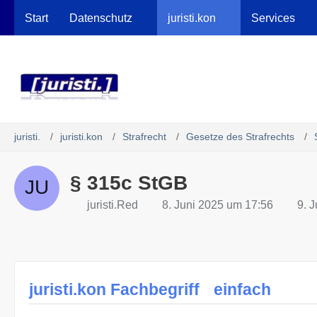
Robots.txt
Start
Datenschutz
juristi.kon
Services
juristi.
juristi.kon
Strafrecht
Gesetze des Strafrechts
§ 315c StGB
juristi.Red
8. Juni 2025 um 17:56
9. 
juristi.kon Fachbegriff
einfach