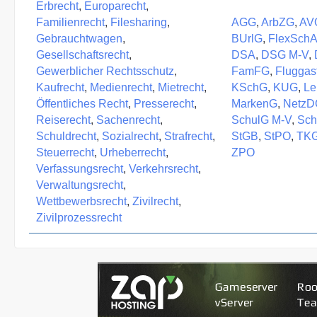
Erbrecht
,
Europarecht
,
Familienrecht
,
Filesharing
,
AGG
,
ArbZG
,
AVO
Gebrauchtwagen
,
BUrlG
,
FlexSch
Gesellschaftsrecht
,
DSA
,
DSG M-V
,
Gewerblicher Rechtsschutz
,
FamFG
,
Fluggas
Kaufrecht
,
Medienrecht
,
Mietrecht
,
KSchG
,
KUG
,
Le
Öffentliches Recht
,
Presserecht
,
MarkenG
,
NetzD
Reiserecht
,
Sachenrecht
,
SchulG M-V
,
Sch
Schuldrecht
,
Sozialrecht
,
Strafrecht
,
StGB
,
StPO
,
TK
Steuerrecht
,
Urheberrecht
,
ZPO
Verfassungsrecht
,
Verkehrsrecht
,
Verwaltungsrecht
,
Wettbewerbsrecht
,
Zivilrecht
,
Zivilprozessrecht