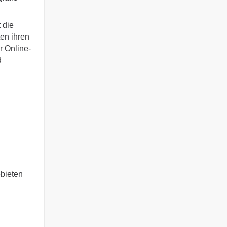
 die
ten ihren
r Online-
d
bieten