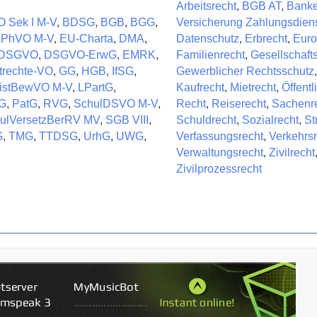
Arbeitsrecht
,
BGB AT
,
Bank
 Sek I M-V
,
BDSG
,
BGB
,
BGG
,
Versicherung Zahlungsdien
APhVO M-V
,
EU-Charta
,
DMA
,
Datenschutz
,
Erbrecht
,
Euro
DSGVO
,
DSGVO-ErwG
,
EMRK
,
Familienrecht
,
Gesellschaft
trechte-VO
,
GG
,
HGB
,
IfSG
,
Gewerblicher Rechtsschutz
,
istBewVO M-V
,
LPartG
,
Kaufrecht
,
Mietrecht
,
Öffentl
G
,
PatG
,
RVG
,
SchulDSVO M-V
,
Recht
,
Reiserecht
,
Sachenr
ulVersetzBerRV MV
,
SGB VIII
,
Schuldrecht
,
Sozialrecht
,
St
G
,
TMG
,
TTDSG
,
UrhG
,
UWG
,
Verfassungsrecht
,
Verkehrsr
Verwaltungsrecht
,
Zivilrecht
Zivilprozessrecht