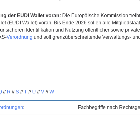
ung der EUDI Wallet voran:
Die Europäische Kommission treibt
let (EUDI Wallet) voran. Bis Ende 2026 sollen alle Mitgliedstaa
r sicheren Identifikation und Nutzung öffentlicher sowie private
DAS-
Verordnung
und soll grenzüberschreitende Verwaltungs- un
Q
//
R
//
S
//
T
//
U
//
V
//
W
ordnungen
:
Fachbegriffe nach Rechtsge