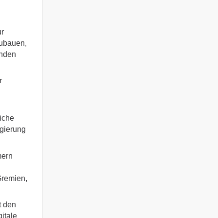
r
zubauen,
enden
r
iche
egierung
mern
Gremien,
t den
gitale