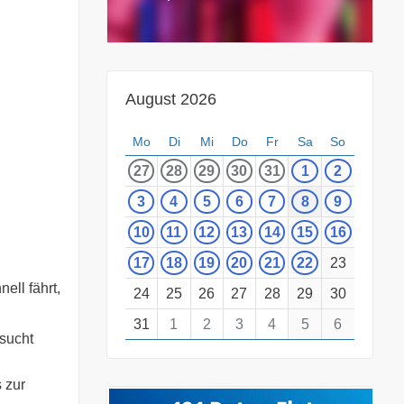
August 2026
Mo
Di
Mi
Do
Fr
Sa
So
27
28
29
30
31
1
2
3
4
5
6
7
8
9
10
11
12
13
14
15
16
17
18
19
20
21
22
23
ll fährt,
24
25
26
27
28
29
30
31
1
2
3
4
5
6
rsucht
 zur