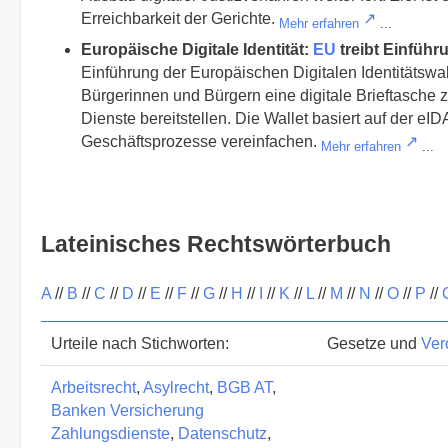
Erreichbarkeit der Gerichte.
Mehr erfahren
...
Europäische Digitale Identität:
EU
treibt Einführ
Einführung der Europäischen Digitalen Identitätswal
Bürgerinnen und Bürgern eine digitale Brieftasche zu
Dienste bereitstellen. Die Wallet basiert auf der eI
Geschäftsprozesse vereinfachen.
Mehr erfahren
...
Lateinisches Rechtswörterbuch
A
//
B
//
C
//
D
//
E
//
F
//
G
//
H
//
I
//
K
//
L
//
M
//
N
//
O
//
P
//
Urteile nach Stichworten:
Gesetze und
Ver
Arbeitsrecht
,
Asylrecht
,
BGB AT
,
Banken Versicherung
Zahlungsdienste
,
Datenschutz
,