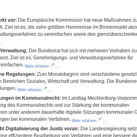
rkt vor:
Die Europäische Kommission hat neue Maßnahmen zu
t. Ziel ist es, die zehn größten Hemmnisse im Binnenmarkt ab
altungsverfahren zu vereinfachen sowie den grenzüberschreit
..
 Verwaltung:
Der Bundesrat hat sich mit mehreren Vorhaben zu
sst. Ziel ist es, Genehmigungs- und Verwaltungsverfahren für
reinfachen.
Mehr erfahren
...
che Regelungen:
Zum Monatsbeginn sind verschiedene gesetzl
en Bereichen Soziales, Wirtschaft und Verwaltung. Die Bundesr
elungen.
Mehr erfahren
...
ungen im Kommunalrecht:
Im Landtag Mecklenburg-Vorpom
rung des Kommunalrechts und zur Stärkung der kommunalen
ren unter anderem dauerhafte digitale Sitzungen kommunaler 
ungen bei kommunalen Verfahren.
Mehr erfahren
...
Digitalisierung der Justiz voran:
Die Landesregierung setz
t eine effizientere Bearbeitung von Verfahren und eine bessere di