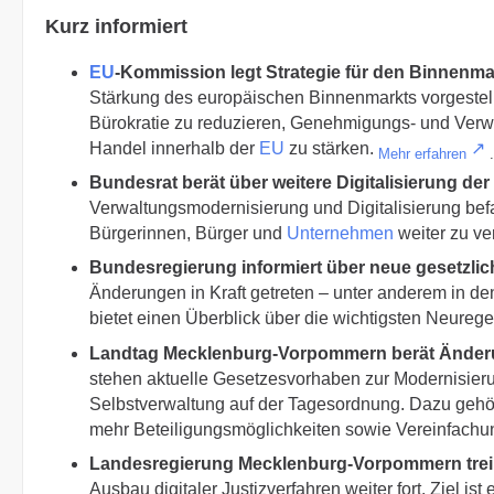
Kurz informiert
EU
-Kommission legt Strategie für den Binnenma
Stärkung des europäischen Binnenmarkts vorgestell
Bürokratie zu reduzieren, Genehmigungs- und Verw
Handel innerhalb der
EU
zu stärken.
Mehr erfahren
.
Bundesrat berät über weitere Digitalisierung der
Verwaltungsmodernisierung und Digitalisierung befa
Bürgerinnen, Bürger und
Unternehmen
weiter zu ve
Bundesregierung informiert über neue gesetzli
Änderungen in Kraft getreten – unter anderem in d
bietet einen Überblick über die wichtigsten Neureg
Landtag Mecklenburg-Vorpommern berät Änder
stehen aktuelle Gesetzesvorhaben zur Modernisie
Selbstverwaltung auf der Tagesordnung. Dazu gehö
mehr Beteiligungsmöglichkeiten sowie Vereinfach
Landesregierung Mecklenburg-Vorpommern treibt 
Ausbau digitaler Justizverfahren weiter fort. Ziel is