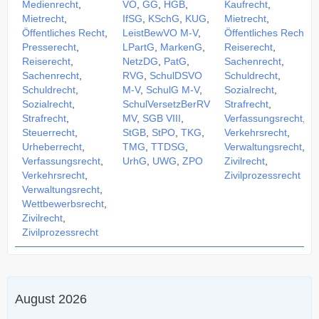
Medienrecht
,
VO
,
GG
,
HGB
,
Kaufrecht
,
Mietrecht
,
IfSG
,
KSchG
,
KUG
,
Mietrecht
,
Öffentliches Recht
,
LeistBewVO M-V
,
Öffentliches Recht
,
Presserecht
,
LPartG
,
MarkenG
,
Reiserecht
,
Reiserecht
,
NetzDG
,
PatG
,
Sachenrecht
,
Sachenrecht
,
RVG
,
SchulDSVO
Schuldrecht
,
Schuldrecht
,
M-V
,
SchulG M-V
,
Sozialrecht
,
Sozialrecht
,
SchulVersetzBerRV
Strafrecht
,
Strafrecht
,
MV
,
SGB VIII
,
Verfassungsrecht
,
Steuerrecht
,
StGB
,
StPO
,
TKG
,
Verkehrsrecht
,
Urheberrecht
,
TMG
,
TTDSG
,
Verwaltungsrecht
,
Verfassungsrecht
,
UrhG
,
UWG
,
ZPO
Zivilrecht
,
Verkehrsrecht
,
Zivilprozessrecht
Verwaltungsrecht
,
Wettbewerbsrecht
,
Zivilrecht
,
Zivilprozessrecht
August 2026