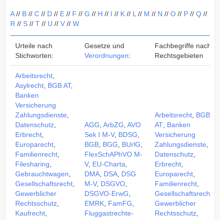
A
//
B
//
C
//
D
//
E
//
F
//
G
//
H
//
I
//
K
//
L
//
M
//
N
//
O
//
P
//
Q
//
R
//
S
//
T
//
U
//
V
//
W
Urteile nach
Gesetze und
Fachbegriffe nach
Stichworten:
Verordnungen
:
Rechtsgebieten
Arbeitsrecht
,
Asylrecht
,
BGB AT
,
Banken
Versicherung
Zahlungsdienste
,
Arbeitsrecht
,
BGB
Datenschutz
,
AGG
,
ArbZG
,
AVO
AT
,
Banken
Erbrecht
,
Sek I M-V
,
BDSG
,
Versicherung
Europarecht
,
BGB
,
BGG
,
BUrlG
,
Zahlungsdienste
,
Familienrecht
,
FlexSchAPhVO M-
Datenschutz
,
Filesharing
,
V
,
EU-Charta
,
Erbrecht
,
Gebrauchtwagen
,
DMA
,
DSA
,
DSG
Europarecht
,
Gesellschaftsrecht
,
M-V
,
DSGVO
,
Familienrecht
,
Gewerblicher
DSGVO-ErwG
,
Gesellschaftsrecht
,
Rechtsschutz
,
EMRK
,
FamFG
,
Gewerblicher
Kaufrecht
,
Fluggastrechte-
Rechtsschutz
,