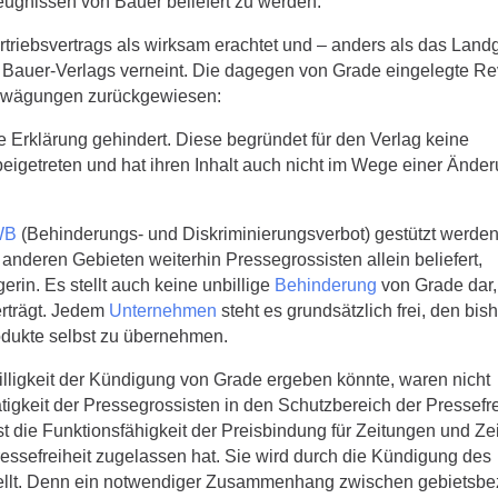
eugnissen von Bauer beliefert zu werden.
riebsvertrags als wirksam erachtet und – anders als das Landg
Bauer-Verlags verneint. Die dagegen von Grade eingelegte Rev
Erwägungen zurückgewiesen:
Erklärung gehindert. Diese begründet für den Verlag keine
eigetreten und hat ihren Inhalt auch nicht im Wege einer Ände
WB
(Behinderungs- und Diskriminierungsverbot) gestützt werden
 anderen Gebieten weiterhin Pressegrossisten allein beliefert,
rin. Es stellt auch keine unbillige
Behinderung
von Grade dar,
erträgt. Jedem
Unternehmen
steht es grundsätzlich frei, den bis
odukte selbst zu übernehmen.
ligkeit der Kündigung von Grade ergeben könnte, waren nicht
ätigkeit der Pressegrossisten in den Schutzbereich der Pressefre
 die Funktionsfähigkeit der Preisbindung für Zeitungen und Zei
essefreiheit zugelassen hat. Sie wird durch die Kündigung des
estellt. Denn ein notwendiger Zusammenhang zwischen gebietsb