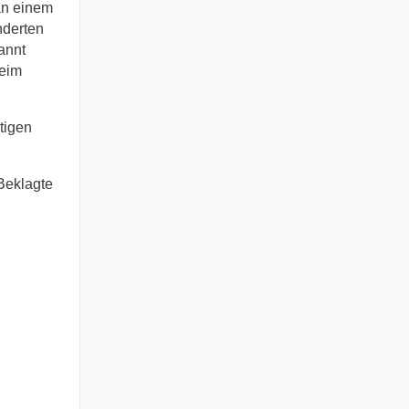
 an einem
nderten
annt
beim
tigen
Beklagte