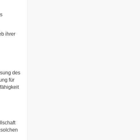
ms
b ihrer
ssung des
ung für
ähigkeit
lschaft
r solchen