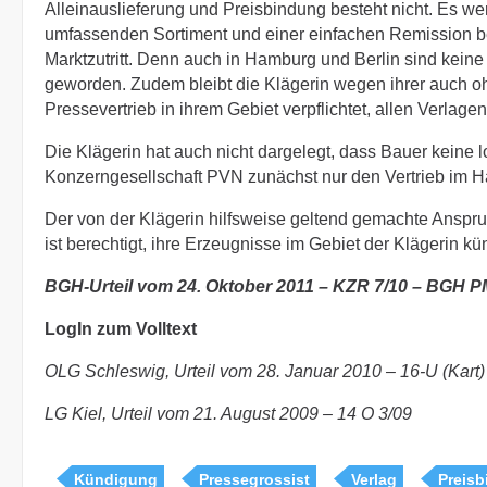
Alleinauslieferung und Preisbindung besteht nicht. Es we
umfassenden Sortiment und einer einfachen Remission be
Marktzutritt. Denn auch in Hamburg und Berlin sind kei
geworden. Zudem bleibt die Klägerin wegen ihrer auch 
Pressevertrieb in ihrem Gebiet verpflichtet, allen Verlag
Die Klägerin hat auch nicht dargelegt, dass Bauer keine lo
Konzerngesellschaft PVN zunächst nur den Vertrieb im H
Der von der Klägerin hilfsweise geltend gemachte Anspru
ist berechtigt, ihre Erzeugnisse im Gebiet der Klägerin kü
BGH-Urteil vom 24. Oktober 2011 – KZR 7/10 – BGH P
LogIn zum Volltext
OLG Schleswig, Urteil vom 28. Januar 2010 – 16-U (Kar
LG Kiel, Urteil vom 21. August 2009 – 14 O 3/09
Kündigung
Pressegrossist
Verlag
Preis