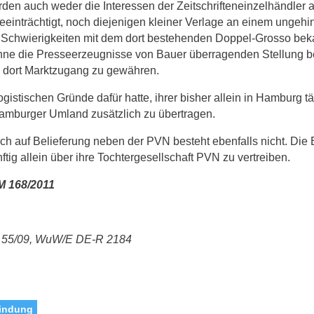
rden auch weder die Interessen der Zeitschrifteneinzelhändler
einträchtigt, noch diejenigen kleiner Verlage an einem ungehi
ne Schwierigkeiten mit dem dort bestehenden Doppel-Grosso bek
ohne die Presseerzeugnisse von Bauer überragenden Stellung 
en dort Marktzugang zu gewähren.
gistischen Gründe dafür hatte, ihrer bisher allein in Hamburg tä
amburger Umland zusätzlich zu übertragen.
ch auf Belieferung neben der PVN besteht ebenfalls nicht. Die 
nftig allein über ihre Tochtergesellschaft PVN zu vertreiben.
M 168/2011
t) 55/09, WuW/E DE-R 2184
bindung