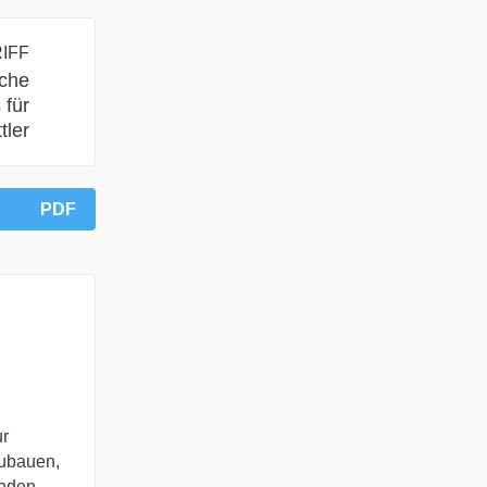
IFF
iche
 für
tler
PDF
r
zubauen,
enden