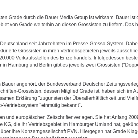
en Grade durch die Bauer Media Group ist wirksam. Bauer ist 
ebiet von Grade weiterhin an diesen Grossisten zu liefern. Das h
in Deutschland seit Jahrzehnten im Presse-Grosso-System. Dabe
turierte Grossisten in ihren Vertriebsgebieten jeweils ausschlie
20.000 Verkaufsstellen des Einzelhandels. Infolgedessen besteh
in Hamburg und Berlin gibt es jeweils zwei Grossisten ("Dopp
m Bauer angehört, der Bundesverband Deutscher Zeitungsverle
hriften-Grossisten, dessen Mitglied Grade ist, haben sich im A
men Erklärung "zugunsten der Überallerhältlichkeit und Vielfa
-Vertriebssystem "einmütig bekannt".
n und europäischen Zeitschriftenverlagen. Sie hat Anfang 200
e KG, die ihr Vertriebsgebiet im Hamburger Umland hat, gekünd
iet über ihre Konzerngesellschaft PVN. Hiergegen hat Grade Kla