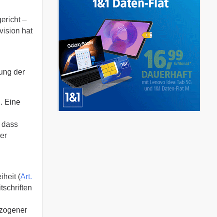
ericht –
ision hat
rung der
. Eine
 dass
her
iheit (
Art.
tschriften
ezogener