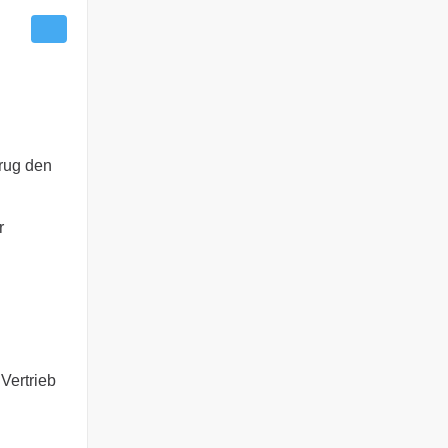
rug den
r
Vertrieb