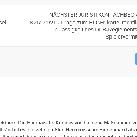
NÄCHSTER JURISTI.KON FACHBEGR
sel
KZR 71/21 - Frage zum EuGH: kartellrechtl
Zulässigkeit des DFB-Reglements
Spielervermit
rkt vor:
Die Europäische Kommission hat neue Maßnahmen zu
t. Ziel ist es, die zehn größten Hemmnisse im Binnenmarkt ab
altungsverfahren zu vereinfachen sowie den grenzüberschreit