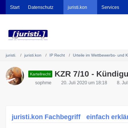
Robots.txt
Start
Datenschutz
juristi.kon
Services
juristi.
juristi.kon
IP Recht
Urteile im Wettbewerbs- und Ka
KZR 7/10 - Kündig
Kartellrecht
sophme
20. Juli 2020 um 18:18
8. Ju
juristi.kon Fachbegriff
einfach erklä