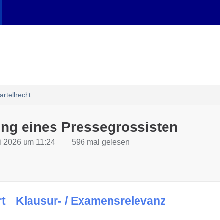
rtellrecht
ung eines Pressegrossisten
li 2026 um 11:24
596 mal gelesen
rt
Klausur- / Examensrelevanz