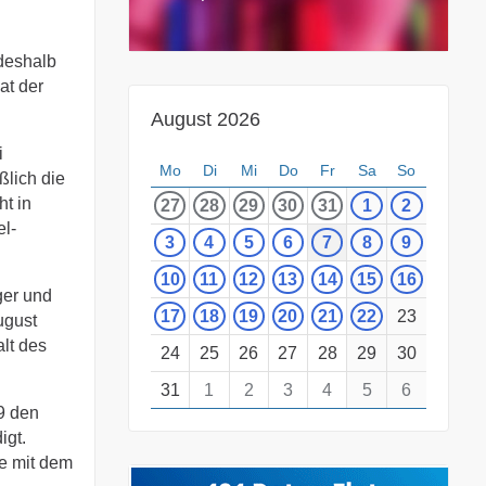
deshalb
at der
August 2026
i
Mo
Di
Mi
Do
Fr
Sa
So
ßlich die
t in
27
28
29
30
31
1
2
el-
3
4
5
6
7
8
9
10
11
12
13
14
15
16
ger und
17
18
19
20
21
22
23
ugust
lt des
24
25
26
27
28
29
30
31
1
2
3
4
5
6
9 den
igt.
ge mit dem