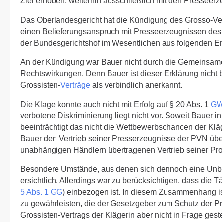
Ziel erhoben, weiterhin ausschließlich mit den Presseerz
Das Oberlandesgericht hat die Kündigung des Grosso-Vert
einen Belieferungsanspruch mit Presseerzeugnissen des 
der Bundesgerichtshof im Wesentlichen aus folgenden 
An der Kündigung war Bauer nicht durch die Gemeinsame 
Rechtswirkungen. Denn Bauer ist dieser Erklärung nicht b
Grossisten-
Verträge
als verbindlich anerkannt.
Die Klage konnte auch nicht mit Erfolg auf § 20 Abs. 1
G
verbotene Diskriminierung liegt nicht vor. Soweit Bauer in
beeinträchtigt das nicht die Wettbewerbschancen der Kläge
Bauer den Vertrieb seiner Presserzeugnisse der PVN üb
unabhängigen Händlern übertragenen Vertrieb seiner Pr
Besondere Umstände, aus denen sich dennoch eine Unbil
ersichtlich. Allerdings war zu berücksichtigen, dass die T
5 Abs. 1 GG
) einbezogen ist. In diesem Zusammenhang ist
zu gewährleisten, die der Gesetzgeber zum Schutz der Pr
Grossisten-Vertrags der Klägerin aber nicht in Frage g