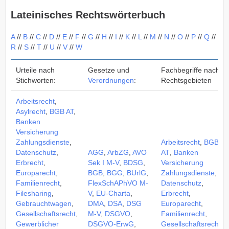
Lateinisches Rechtswörterbuch
A
//
B
//
C
//
D
//
E
//
F
//
G
//
H
//
I
//
K
//
L
//
M
//
N
//
O
//
P
//
Q
//
R
//
S
//
T
//
U
//
V
//
W
Urteile nach
Gesetze und
Fachbegriffe nach
Stichworten:
Verordnungen
:
Rechtsgebieten
Arbeitsrecht
,
Asylrecht
,
BGB AT
,
Banken
Versicherung
Zahlungsdienste
,
Arbeitsrecht
,
BGB
Datenschutz
,
AGG
,
ArbZG
,
AVO
AT
,
Banken
Erbrecht
,
Sek I M-V
,
BDSG
,
Versicherung
Europarecht
,
BGB
,
BGG
,
BUrlG
,
Zahlungsdienste
,
Familienrecht
,
FlexSchAPhVO M-
Datenschutz
,
Filesharing
,
V
,
EU-Charta
,
Erbrecht
,
Gebrauchtwagen
,
DMA
,
DSA
,
DSG
Europarecht
,
Gesellschaftsrecht
,
M-V
,
DSGVO
,
Familienrecht
,
Gewerblicher
DSGVO-ErwG
,
Gesellschaftsrecht
,