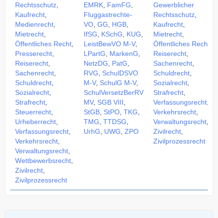
Rechtsschutz
,
EMRK
,
FamFG
,
Gewerblicher
Kaufrecht
,
Fluggastrechte-
Rechtsschutz
,
Medienrecht
,
VO
,
GG
,
HGB
,
Kaufrecht
,
Mietrecht
,
IfSG
,
KSchG
,
KUG
,
Mietrecht
,
Öffentliches Recht
,
LeistBewVO M-V
,
Öffentliches Recht
,
Presserecht
,
LPartG
,
MarkenG
,
Reiserecht
,
Reiserecht
,
NetzDG
,
PatG
,
Sachenrecht
,
Sachenrecht
,
RVG
,
SchulDSVO
Schuldrecht
,
Schuldrecht
,
M-V
,
SchulG M-V
,
Sozialrecht
,
Sozialrecht
,
SchulVersetzBerRV
Strafrecht
,
Strafrecht
,
MV
,
SGB VIII
,
Verfassungsrecht
,
Steuerrecht
,
StGB
,
StPO
,
TKG
,
Verkehrsrecht
,
Urheberrecht
,
TMG
,
TTDSG
,
Verwaltungsrecht
,
Verfassungsrecht
,
UrhG
,
UWG
,
ZPO
Zivilrecht
,
Verkehrsrecht
,
Zivilprozessrecht
Verwaltungsrecht
,
Wettbewerbsrecht
,
Zivilrecht
,
Zivilprozessrecht