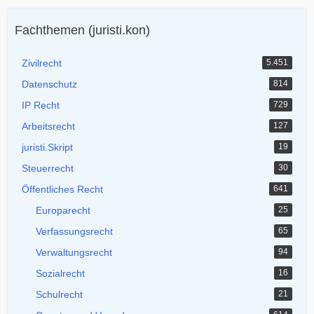
Fachthemen (juristi.kon)
Zivilrecht
5.451
Datenschutz
814
IP Recht
729
Arbeitsrecht
127
juristi.Skript
19
Steuerrecht
30
Öffentliches Recht
641
Europarecht
25
Verfassungsrecht
65
Verwaltungsrecht
94
Sozialrecht
16
Schulrecht
21