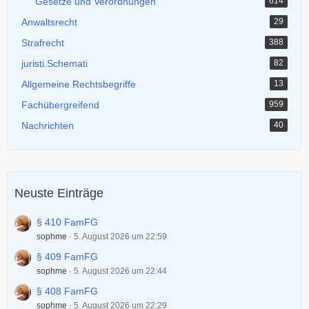
Gesetze und Verordnungen
614
Anwaltsrecht
29
Strafrecht
388
juristi.Schemati
82
Allgemeine Rechtsbegriffe
13
Fachübergreifend
959
Nachrichten
40
Neuste Einträge
§ 410 FamFG
sophme
5. August 2026 um 22:59
§ 409 FamFG
sophme
5. August 2026 um 22:44
§ 408 FamFG
sophme
5. August 2026 um 22:29