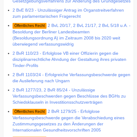
Gesetzgebungsverfahrens zur Änderung des Grundgesetzes
2 BvE 8/23 - Unzulässiger Antrag im Organstreitverfahren
zum parlamentarischen Fragerecht
2 BvL 20/17, 2 BvL 21/17, 2 BvL 5/18 u.A. -
Öffentliches Recht
Besoldung der Berliner Landesbeamten
(Besoldungsordnung A) im Zeitraum 2008 bis 2020 weit
überwiegend verfassungswidrig
2 BvR 110/23 - Erfolglose VB einer Offizierin gegen die
disziplinarrechtliche Ahndung der Gestaltung ihres privaten
Tinder-Profils
2 BvR 1103/24 - Erfolgreiche Verfassungsbeschwerde gegen
die Auslieferung nach Ungarn
2 BvR 1277/23, 2 BvR 85/24 - Unzulässige
Verfassungsbeschwerden gegen Beschlüsse des BGHs zu
Schiedsklauseln in Investitionsschutzverträgen
2 BvR 1279/25 - Erfolglose
Öffentliches Recht
Verfassungsbeschwerde gegen die Verabschiedung eines
Zustimmungsgesetzes zu den Änderungen der
Internationalen Gesundheitsvorschriften 2005