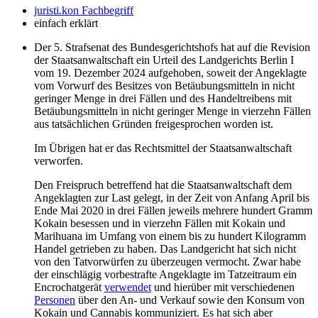
juristi.kon Fachbegriff
einfach erklärt
Der 5. Strafsenat des Bundesgerichtshofs hat auf die Revision
der Staatsanwaltschaft ein Urteil des Landgerichts Berlin I
vom 19. Dezember 2024 aufgehoben, soweit der Angeklagte
vom Vorwurf des Besitzes von Betäubungsmitteln in nicht
geringer Menge in drei Fällen und des Handeltreibens mit
Betäubungsmitteln in nicht geringer Menge in vierzehn Fällen
aus tatsächlichen Gründen freigesprochen worden ist.
Im Übrigen hat er das Rechtsmittel der Staatsanwaltschaft
verworfen.
Den Freispruch betreffend hat die Staatsanwaltschaft dem
Angeklagten zur Last gelegt, in der Zeit von Anfang April bis
Ende Mai 2020 in drei Fällen jeweils mehrere hundert Gramm
Kokain besessen und in vierzehn Fällen mit Kokain und
Marihuana im Umfang von einem bis zu hundert Kilogramm
Handel getrieben zu haben. Das Landgericht hat sich nicht
von den Tatvorwürfen zu überzeugen vermocht. Zwar habe
der einschlägig vorbestrafte Angeklagte im Tatzeitraum ein
Encrochatgerät
verwendet
und hierüber mit verschiedenen
Personen
über den An- und Verkauf sowie den Konsum von
Kokain und Cannabis kommuniziert. Es hat sich aber