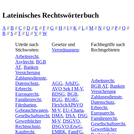
Lateinisches Rechtswörterbuch
A
//
B
//
C
//
D
//
E
//
F
//
G
//
H
//
I
//
K
//
L
//
M
//
N
//
O
//
P
//
Q
//
R
//
S
//
T
//
U
//
V
//
W
Urteile nach
Gesetze und
Fachbegriffe nach
Stichworten:
Verordnungen
:
Rechtsgebieten
Arbeitsrecht
,
Asylrecht
,
BGB
AT
,
Banken
Versicherung
Zahlungsdienste
,
Arbeitsrecht
,
Datenschutz
,
AGG
,
ArbZG
,
BGB AT
,
Banken
Erbrecht
,
AVO Sek I M-V
,
Versicherung
Europarecht
,
BDSG
,
BGB
,
Zahlungsdienste
,
Familienrecht
,
BGG
,
BUrlG
,
Datenschutz
,
Filesharing
,
FlexSchAPhVO
Erbrecht
,
Gebrauchtwagen
,
M-V
,
EU-Charta
,
Europarecht
,
Gesellschaftsrecht
,
DMA
,
DSA
,
DSG
Familienrecht
,
Gewerblicher
M-V
,
DSGVO
,
Gesellschaftsrecht
,
Rechtsschutz
,
DSGVO-ErwG
,
Gewerblicher
Kaufrecht
,
EMRK
,
FamFG
,