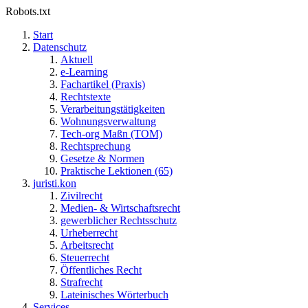
Robots.txt
Start
Datenschutz
Aktuell
e-Learning
Fachartikel (Praxis)
Rechtstexte
Verarbeitungstätigkeiten
Wohnungsverwaltung
Tech-org Maßn (TOM)
Rechtsprechung
Gesetze & Normen
Praktische Lektionen (65)
juristi.kon
Zivilrecht
Medien- & Wirtschaftsrecht
gewerblicher Rechtsschutz
Urheberrecht
Arbeitsrecht
Steuerrecht
Öffentliches Recht
Strafrecht
Lateinisches Wörterbuch
Services