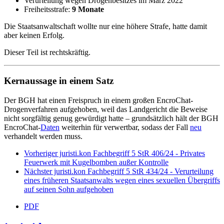
Verurteilung wegen Drogenbesitzes im März 2022
Freiheitsstrafe:
9 Monate
Die Staatsanwaltschaft wollte nur eine höhere Strafe, hatte damit
aber keinen Erfolg.
Dieser Teil ist rechtskräftig.
Kernaussage in einem Satz
Der BGH hat einen Freispruch in einem großen EncroChat-
Drogenverfahren aufgehoben, weil das Landgericht die Beweise
nicht sorgfältig genug gewürdigt hatte – grundsätzlich hält der BGH
EncroChat-
Daten
weiterhin für verwertbar, sodass der Fall
neu
verhandelt werden muss.
Vorheriger juristi.kon Fachbegriff
5 StR 406/24 - Privates
Feuerwerk mit Kugelbomben außer Kontrolle
Nächster juristi.kon Fachbegriff
5 StR 434/24 - Verurteilung
eines früheren Staatsanwalts wegen eines sexuellen Übergriffs
auf seinen Sohn aufgehoben
PDF