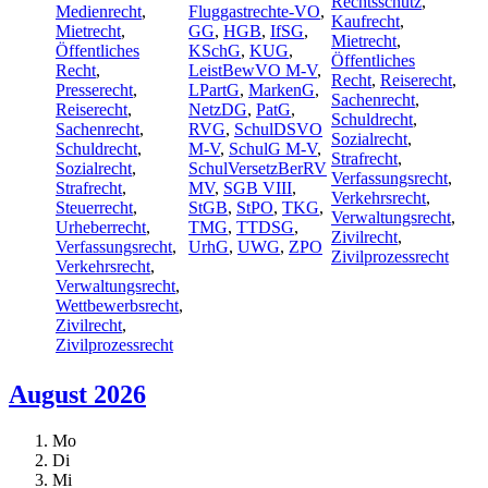
Rechtsschutz
,
Medienrecht
,
Fluggastrechte-VO
,
Kaufrecht
,
Mietrecht
,
GG
,
HGB
,
IfSG
,
Mietrecht
,
Öffentliches
KSchG
,
KUG
,
Öffentliches
Recht
,
LeistBewVO M-V
,
Recht
,
Reiserecht
,
Presserecht
,
LPartG
,
MarkenG
,
Sachenrecht
,
Reiserecht
,
NetzDG
,
PatG
,
Schuldrecht
,
Sachenrecht
,
RVG
,
SchulDSVO
Sozialrecht
,
Schuldrecht
,
M-V
,
SchulG M-V
,
Strafrecht
,
Sozialrecht
,
SchulVersetzBerRV
Verfassungsrecht
,
Strafrecht
,
MV
,
SGB VIII
,
Verkehrsrecht
,
Steuerrecht
,
StGB
,
StPO
,
TKG
,
Verwaltungsrecht
,
Urheberrecht
,
TMG
,
TTDSG
,
Zivilrecht
,
Verfassungsrecht
,
UrhG
,
UWG
,
ZPO
Zivilprozessrecht
Verkehrsrecht
,
Verwaltungsrecht
,
Wettbewerbsrecht
,
Zivilrecht
,
Zivilprozessrecht
August 2026
Mo
Di
Mi