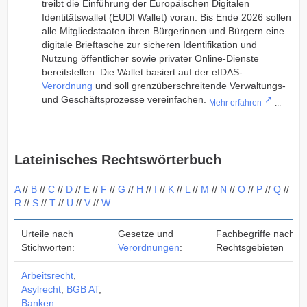
treibt die Einführung der Europäischen Digitalen
Identitätswallet (EUDI Wallet) voran. Bis Ende 2026 sollen
alle Mitgliedstaaten ihren Bürgerinnen und Bürgern eine
digitale Brieftasche zur sicheren Identifikation und
Nutzung öffentlicher sowie privater Online-Dienste
bereitstellen. Die Wallet basiert auf der eIDAS-
Verordnung
und soll grenzüberschreitende Verwaltungs-
und Geschäftsprozesse vereinfachen.
Mehr erfahren
...
Lateinisches Rechtswörterbuch
A
//
B
//
C
//
D
//
E
//
F
//
G
//
H
//
I
//
K
//
L
//
M
//
N
//
O
//
P
//
Q
//
R
//
S
//
T
//
U
//
V
//
W
Urteile nach
Gesetze und
Fachbegriffe nach
Stichworten:
Verordnungen
:
Rechtsgebieten
Arbeitsrecht
,
Asylrecht
,
BGB AT
,
Banken