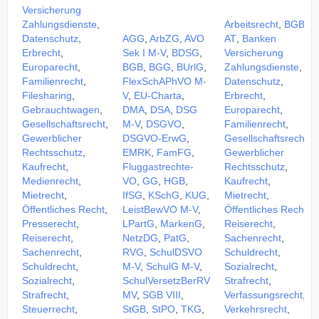
Versicherung
Zahlungsdienste
,
Arbeitsrecht
,
BGB
Datenschutz
,
AGG
,
ArbZG
,
AVO
AT
,
Banken
Erbrecht
,
Sek I M-V
,
BDSG
,
Versicherung
Europarecht
,
BGB
,
BGG
,
BUrlG
,
Zahlungsdienste
,
Familienrecht
,
FlexSchAPhVO M-
Datenschutz
,
Filesharing
,
V
,
EU-Charta
,
Erbrecht
,
Gebrauchtwagen
,
DMA
,
DSA
,
DSG
Europarecht
,
Gesellschaftsrecht
,
M-V
,
DSGVO
,
Familienrecht
,
Gewerblicher
DSGVO-ErwG
,
Gesellschaftsrecht
,
Rechtsschutz
,
EMRK
,
FamFG
,
Gewerblicher
Kaufrecht
,
Fluggastrechte-
Rechtsschutz
,
Medienrecht
,
VO
,
GG
,
HGB
,
Kaufrecht
,
Mietrecht
,
IfSG
,
KSchG
,
KUG
,
Mietrecht
,
Öffentliches Recht
,
LeistBewVO M-V
,
Öffentliches Recht
,
Presserecht
,
LPartG
,
MarkenG
,
Reiserecht
,
Reiserecht
,
NetzDG
,
PatG
,
Sachenrecht
,
Sachenrecht
,
RVG
,
SchulDSVO
Schuldrecht
,
Schuldrecht
,
M-V
,
SchulG M-V
,
Sozialrecht
,
Sozialrecht
,
SchulVersetzBerRV
Strafrecht
,
Strafrecht
,
MV
,
SGB VIII
,
Verfassungsrecht
,
Steuerrecht
,
StGB
,
StPO
,
TKG
,
Verkehrsrecht
,