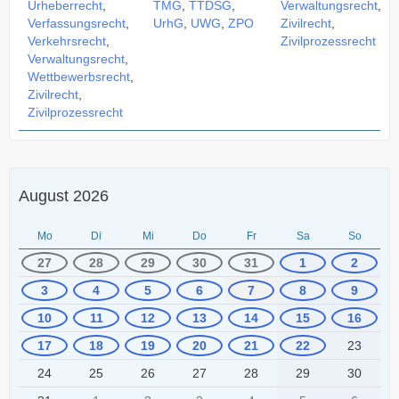
Urheberrecht
,
TMG
,
TTDSG
,
Verwaltungsrecht
,
Verfassungsrecht
,
UrhG
,
UWG
,
ZPO
Zivilrecht
,
Verkehrsrecht
,
Zivilprozessrecht
Verwaltungsrecht
,
Wettbewerbsrecht
,
Zivilrecht
,
Zivilprozessrecht
August 2026
Mo
Di
Mi
Do
Fr
Sa
So
27
28
29
30
31
1
2
3
4
5
6
7
8
9
10
11
12
13
14
15
16
17
18
19
20
21
22
23
24
25
26
27
28
29
30