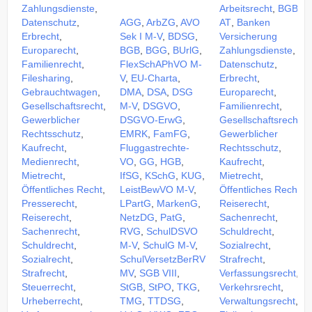
Zahlungsdienste
,
Arbeitsrecht
,
BGB
Datenschutz
,
AGG
,
ArbZG
,
AVO
AT
,
Banken
Erbrecht
,
Sek I M-V
,
BDSG
,
Versicherung
Europarecht
,
BGB
,
BGG
,
BUrlG
,
Zahlungsdienste
,
Familienrecht
,
FlexSchAPhVO M-
Datenschutz
,
Filesharing
,
V
,
EU-Charta
,
Erbrecht
,
Gebrauchtwagen
,
DMA
,
DSA
,
DSG
Europarecht
,
Gesellschaftsrecht
,
M-V
,
DSGVO
,
Familienrecht
,
Gewerblicher
DSGVO-ErwG
,
Gesellschaftsrecht
,
Rechtsschutz
,
EMRK
,
FamFG
,
Gewerblicher
Kaufrecht
,
Fluggastrechte-
Rechtsschutz
,
Medienrecht
,
VO
,
GG
,
HGB
,
Kaufrecht
,
Mietrecht
,
IfSG
,
KSchG
,
KUG
,
Mietrecht
,
Öffentliches Recht
,
LeistBewVO M-V
,
Öffentliches Recht
,
Presserecht
,
LPartG
,
MarkenG
,
Reiserecht
,
Reiserecht
,
NetzDG
,
PatG
,
Sachenrecht
,
Sachenrecht
,
RVG
,
SchulDSVO
Schuldrecht
,
Schuldrecht
,
M-V
,
SchulG M-V
,
Sozialrecht
,
Sozialrecht
,
SchulVersetzBerRV
Strafrecht
,
Strafrecht
,
MV
,
SGB VIII
,
Verfassungsrecht
,
Steuerrecht
,
StGB
,
StPO
,
TKG
,
Verkehrsrecht
,
Urheberrecht
,
TMG
,
TTDSG
,
Verwaltungsrecht
,