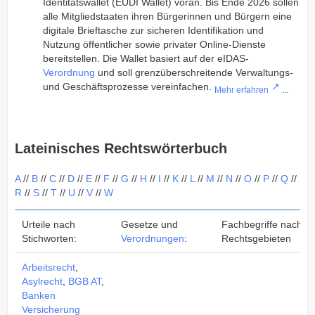
Identitätswallet (EUDI Wallet) voran. Bis Ende 2026 sollen
alle Mitgliedstaaten ihren Bürgerinnen und Bürgern eine
digitale Brieftasche zur sicheren Identifikation und
Nutzung öffentlicher sowie privater Online-Dienste
bereitstellen. Die Wallet basiert auf der eIDAS-
Verordnung
und soll grenzüberschreitende Verwaltungs-
und Geschäftsprozesse vereinfachen.
Mehr erfahren
...
Lateinisches Rechtswörterbuch
A
//
B
//
C
//
D
//
E
//
F
//
G
//
H
//
I
//
K
//
L
//
M
//
N
//
O
//
P
//
Q
//
R
//
S
//
T
//
U
//
V
//
W
Urteile nach
Gesetze und
Fachbegriffe nach
Stichworten:
Verordnungen
:
Rechtsgebieten
Arbeitsrecht
,
Asylrecht
,
BGB AT
,
Banken
Versicherung