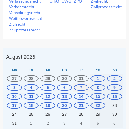
Verfassungsrecht
,
UrhG
,
UWG
,
ZPO
Zivilrecht
,
Verkehrsrecht
,
Zivilprozessrecht
Verwaltungsrecht
,
Wettbewerbsrecht
,
Zivilrecht
,
Zivilprozessrecht
August 2026
Mo
Di
Mi
Do
Fr
Sa
So
27
28
29
30
31
1
2
3
4
5
6
7
8
9
10
11
12
13
14
15
16
17
18
19
20
21
22
23
24
25
26
27
28
29
30
31
1
2
3
4
5
6