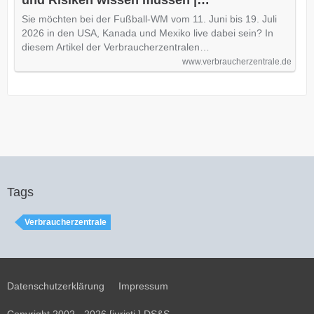
und Risiken wissen müssen |
Verbraucherzentrale.de
Sie möchten bei der Fußball-WM vom 11. Juni bis 19. Juli
2026 in den USA, Kanada und Mexiko live dabei sein? In
diesem Artikel der Verbraucherzentralen…
www.verbraucherzentrale.de
Tags
Verbraucherzentrale
Datenschutzerklärung
Impressum