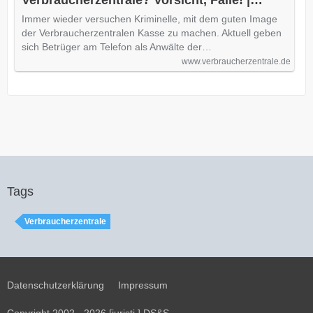
Verbraucherzentrale? Vorsicht, Falle! |
Verbraucherzentrale.de
Immer wieder versuchen Kriminelle, mit dem guten Image
der Verbraucherzentralen Kasse zu machen. Aktuell geben
sich Betrüger am Telefon als Anwälte der…
www.verbraucherzentrale.de
Tags
Verbraucherzentrale
Datenschutzerklärung
Impressum