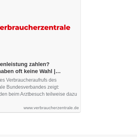
senleistung zahlen?
haben oft keine Wahl |
trale.de
es Verbraucheraufrufs des
ale Bundesverbandes zeigt:
den beim Arztbesuch teilweise dazu
www.verbraucherzentrale.de