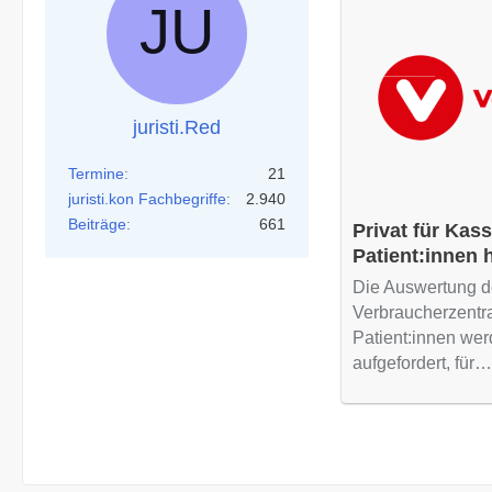
juristi.Red
Termine
21
juristi.kon Fachbegriffe
2.940
Beiträge
661
Privat für Kas
Patient:innen 
Verbraucherzen
Die Auswertung d
Verbraucherzentr
Patient:innen wer
aufgefordert, für…