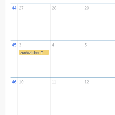
44
27
28
29
45
3
4
5
zusätzlicher Ferientag (Brückentag)
46
10
11
12