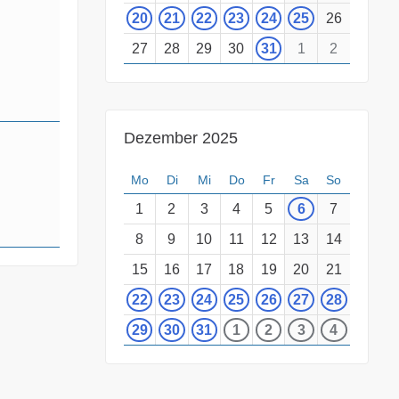
20
21
22
23
24
25
26
27
28
29
30
31
1
2
Dezember 2025
Mo
Di
Mi
Do
Fr
Sa
So
1
2
3
4
5
6
7
8
9
10
11
12
13
14
15
16
17
18
19
20
21
22
23
24
25
26
27
28
29
30
31
1
2
3
4