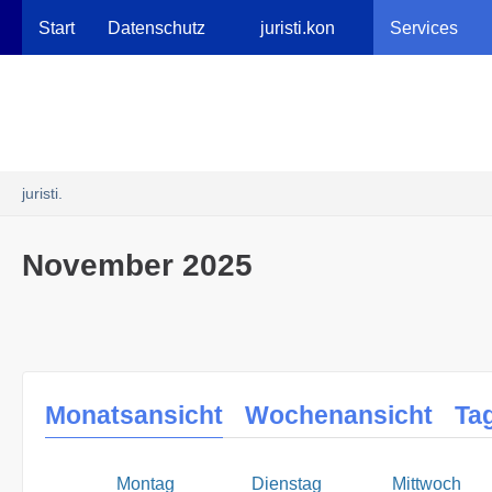
Robots.txt
Start
Datenschutz
juristi.kon
Services
juristi.
November 2025
Monatsansicht
Wochenansicht
Ta
Montag
Dienstag
Mittwoch