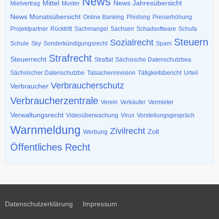
News
Mittel
News Jahresübersicht
Mietvertrag
Muster
News Monatsübersicht
Online Banking
Phishing
Preiserhöhung
Projektpartner
Rücktritt
Sachmangel
Sachsen
Schadsoftware
Schufa
Steuern
Sozialrecht
Schule
Sky
Sonderkündigungsrecht
Spam
Strafrecht
Steuerrecht
Straftat
Sächsische Datenschutzbea
Sächsischer Datenschutzbe
Tatsachenrevision
Tätigkeitsbericht
Urteil
Verbraucherschutz
Verbraucher
Verbraucherzentrale
Verein
Verkäufer
Vermieter
Verwaltungsrecht
Videoüberwachung
Virus
Vorstellungsgespräch
Warnmeldung
Zivilrecht
Zoll
Werbung
Öffentliches Recht
Datenschutzerklärung
Impressum