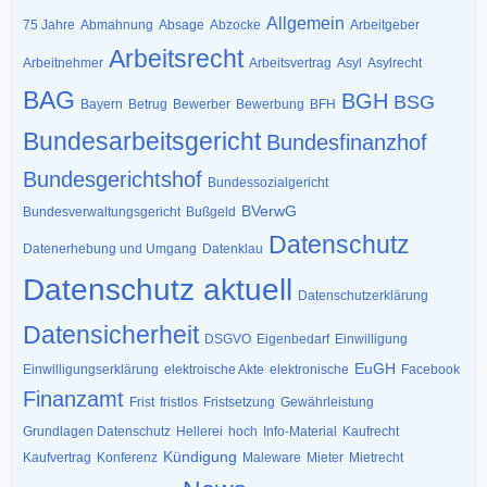
Allgemein
75 Jahre
Abmahnung
Absage
Abzocke
Arbeitgeber
Arbeitsrecht
Arbeitnehmer
Arbeitsvertrag
Asyl
Asylrecht
BAG
BGH
BSG
Bayern
Betrug
Bewerber
Bewerbung
BFH
Bundesarbeitsgericht
Bundesfinanzhof
Bundesgerichtshof
Bundessozialgericht
BVerwG
Bundesverwaltungsgericht
Bußgeld
Datenschutz
Datenerhebung und Umgang
Datenklau
Datenschutz aktuell
Datenschutzerklärung
Datensicherheit
DSGVO
Eigenbedarf
Einwilligung
EuGH
Einwilligungserklärung
elektroische Akte
elektronische
Facebook
Finanzamt
Frist
fristlos
Fristsetzung
Gewährleistung
Grundlagen Datenschutz
Hellerei
hoch
Info-Material
Kaufrecht
Kündigung
Kaufvertrag
Konferenz
Maleware
Mieter
Mietrecht